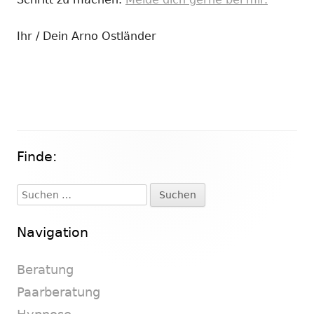
Ihr / Dein Arno Ostländer
Finde:
Haupt-
Seitenleiste
Suchen
nach:
Navigation
Beratung
Paarberatung