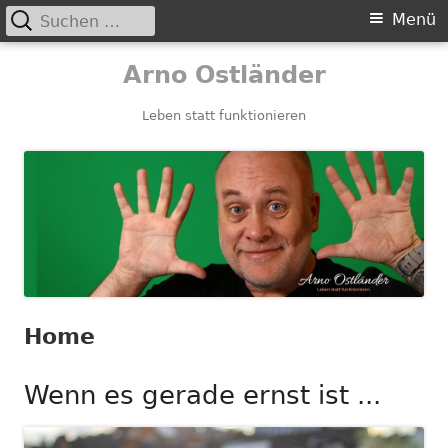
Suchen
Primäres
Menü
nach:
Menü
Springe
Arno Ostländer
zum
Inhalt
Leben statt funktionieren
Home
Wenn es gerade ernst ist ...