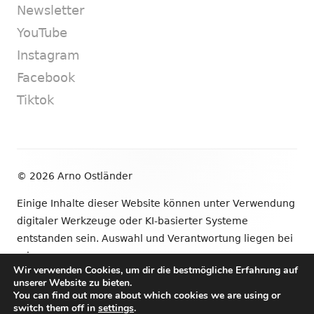
Newsletter
YouTube
Instagram
Facebook
Tiktok
Footer
© 2026 Arno Ostländer
Inhalt
Einige Inhalte dieser Website können unter Verwendung
digitaler Werkzeuge oder KI-basierter Systeme
entstanden sein. Auswahl und Verantwortung liegen bei
mir.
Wir verwenden Cookies, um dir die bestmögliche Erfahrung auf
unserer Website zu bieten.
•
Verwendet
Tiny Framework
•
Anmelden
You can find out more about which cookies we are using or
switch them off in
settings
.
Newsletter
YouTube
Instagram
Facebook
Tik