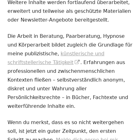
Weitere Inhalte werden fortlaufend überarbeitet,
erweitert und teilweise als geschützte Materialien
oder Newsletter-Angebote bereitgestellt.
Die Arbeit in Beratung, Paarberatung, Hypnose
und Körperarbeit bildet zugleich die Grundlage für
meine publizistische,
künstlerische und
In
schriftstellerische Tätigkeit
. Erfahrungen aus
neuem
professionellen und zwischenmenschlichen
Fenster
Kontexten fließen – selbstverständlich anonym,
öffnen
diskret und unter Wahrung aller
Persönlichkeitsrechte – in Bücher, Fachtexte und
weiterführende Inhalte ein.
Wenn du merkst, dass es so nicht weitergehen
soll, ist jetzt ein guter Zeitpunkt, den ersten
Schritt zu machen.
Melde dich gerne bei mir.