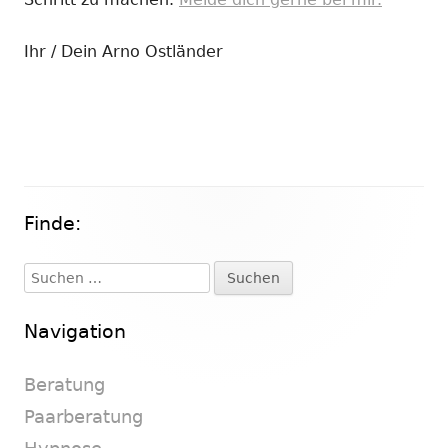
Ihr / Dein Arno Ostländer
Finde:
Haupt-
Seitenleiste
Suchen
nach:
Navigation
Beratung
Paarberatung