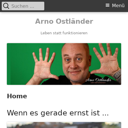
Suchen
Primäres
Menü
nach:
Menü
Springe
Arno Ostländer
zum
Inhalt
Leben statt funktionieren
Home
Wenn es gerade ernst ist ...