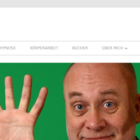
HYPNOSE
KÖRPERARBEIT
BÜCHER
ÜBER MICH
ÜBER MICH
REFERENZEN ERFA
PRESSE
NEWSLETTER