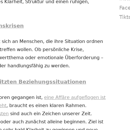
s Klarheit, Struktur und einen ruhigen,
Fac
Tikt
nskrisen
 sich an Menschen, die ihre Situation ordnen
reffen wollen. Ob persönliche Krise,
twertthema oder emotionale Überforderung –
eder handlungsfähig zu werden.
itzten Beziehungssituationen
loren gegangen ist,
eine Affäre aufgeflogen ist
eht
, braucht es einen klaren Rahmen.
sten
sind auch ein Zeichen unserer Zeit.
er auch zunächst alleine beginnen. Ziel ist
n sehr bald Klarheit zu gewinnen und neue