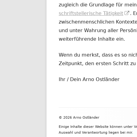
zugleich die Grundlage für mein
In
schriftstellerische Tätigkeit
. 
ne
zwischenmenschlichen Kontexten
Fe
und unter Wahrung aller Persönl
öf
weiterführende Inhalte ein.
Wenn du merkst, dass es so nicht
Zeitpunkt, den ersten Schritt 
Ihr / Dein Arno Ostländer
Footer
© 2026 Arno Ostländer
Inhalt
Einige Inhalte dieser Website können unter 
Auswahl und Verantwortung liegen bei mir.