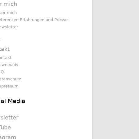
r mich
ber mich
eferenzen Erfahrungen und Presse
ewsletter
g
takt
ontakt
ownloads
AQ
atenschutz
mpressum
ial Media
sletter
Tube
tagram