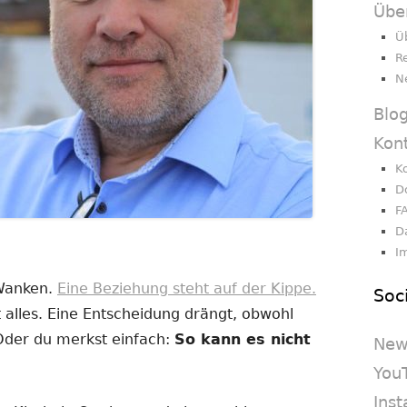
Übe
Ü
R
N
Blo
Kon
K
D
F
D
I
 Wanken.
Eine Beziehung steht auf der Kippe.
Soc
 alles. Eine Entscheidung drängt, obwohl
 Oder du merkst einfach:
So kann es nicht
New
You
Ins