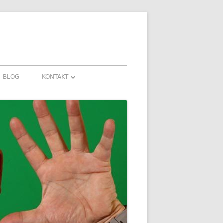
BLOG
KONTAKT
KONTAKT
HRUNGEN UND
DOWNLOADS
FAQ
DATENSCHUTZ
IMPRESSUM