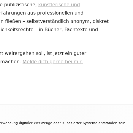
e publizistische,
künstlerische und
Erfahrungen aus professionellen und
uem
 fließen – selbstverständlich anonym, diskret
nster
ichkeitsrechte – in Bücher, Fachtexte und
fnen
 weitergehen soll, ist jetzt ein guter
zu machen.
Melde dich gerne bei mir.
Verwendung digitaler Werkzeuge oder KI-basierter Systeme entstanden sein.