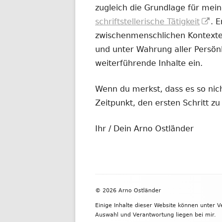
zugleich die Grundlage für mein
In
schriftstellerische Tätigkeit
. 
ne
zwischenmenschlichen Kontexten
Fe
und unter Wahrung aller Persönl
öf
weiterführende Inhalte ein.
Wenn du merkst, dass es so nicht
Zeitpunkt, den ersten Schritt 
Ihr / Dein Arno Ostländer
Footer
© 2026 Arno Ostländer
Inhalt
Einige Inhalte dieser Website können unter 
Auswahl und Verantwortung liegen bei mir.