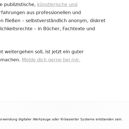
e publizistische,
künstlerische und
Erfahrungen aus professionellen und
uem
 fließen – selbstverständlich anonym, diskret
nster
ichkeitsrechte – in Bücher, Fachtexte und
fnen
 weitergehen soll, ist jetzt ein guter
zu machen.
Melde dich gerne bei mir.
Verwendung digitaler Werkzeuge oder KI-basierter Systeme entstanden sein.