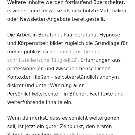
Weitere Inhalte werden fortlaufend überarbeitet,
erweitert und teilweise als geschützte Materialien
oder Newsletter-Angebote bereitgestellt.
Die Arbeit in Beratung, Paarberatung, Hypnose
und Körperarbeit bildet zugleich die Grundlage für
meine publizistische,
künstlerische und
In
schriftstellerische Tätigkeit
. Erfahrungen aus
neuem
professionellen und zwischenmenschlichen
Fenster
Kontexten fließen – selbstverständlich anonym,
öffnen
diskret und unter Wahrung aller
Persönlichkeitsrechte – in Bücher, Fachtexte und
weiterführende Inhalte ein.
Wenn du merkst, dass es so nicht weitergehen
soll, ist jetzt ein guter Zeitpunkt, den ersten
Schritt zu machen.
Melde dich gerne bei mir.