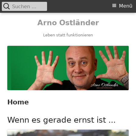
Suchen
Primäres
Menü
nach:
Menü
Springe
Arno Ostländer
zum
Inhalt
Leben statt funktionieren
Home
Wenn es gerade ernst ist ...