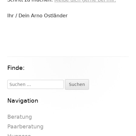
Ihr / Dein Arno Ostländer
Finde:
Haupt-
Seitenleiste
Suchen
nach:
Navigation
Beratung
Paarberatung