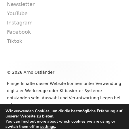
Newsletter
YouTube
Instagram
Facebook
Tiktok
Footer
© 2026 Arno Ostländer
Inhalt
Einige Inhalte dieser Website können unter Verwendung
digitaler Werkzeuge oder KI-basierter Systeme
entstanden sein. Auswahl und Verantwortung liegen bei
mir.
Wir verwenden Cookies, um dir die bestmögliche Erfahrung auf
unserer Website zu bieten.
•
Verwendet
Tiny Framework
•
Anmelden
You can find out more about which cookies we are using or
switch them off in
settings
.
Newsletter
YouTube
Instagram
Facebook
Tik