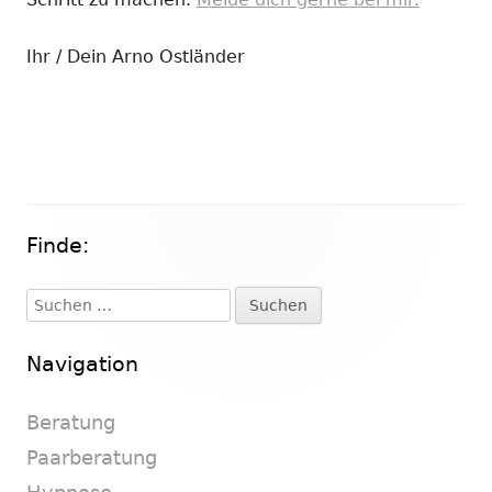
Ihr / Dein Arno Ostländer
Finde:
Haupt-
Seitenleiste
Suchen
nach:
Navigation
Beratung
Paarberatung