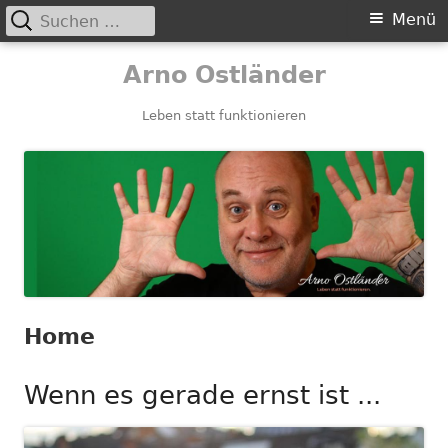
Suchen
Primäres
Menü
nach:
Menü
Springe
Arno Ostländer
zum
Inhalt
Leben statt funktionieren
Home
Wenn es gerade ernst ist ...