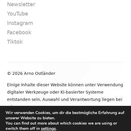
Newsletter
YouTube
Instagram
Facebook
Tiktok
Footer
© 2026 Arno Ostländer
Inhalt
Einige Inhalte dieser Website können unter Verwendung
digitaler Werkzeuge oder KI-basierter Systeme
entstanden sein. Auswahl und Verantwortung liegen bei
mir.
Wir verwenden Cookies, um dir die bestmögliche Erfahrung auf
unserer Website zu bieten.
•
Verwendet
Tiny Framework
•
Anmelden
You can find out more about which cookies we are using or
switch them off in
settings
.
Newsletter
YouTube
Instagram
Facebook
Tik