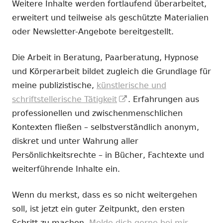
Weitere Inhalte werden fortlaufend überarbeitet,
erweitert und teilweise als geschützte Materialien
oder Newsletter-Angebote bereitgestellt.
Die Arbeit in Beratung, Paarberatung, Hypnose
und Körperarbeit bildet zugleich die Grundlage für
meine publizistische,
künstlerische und
In
schriftstellerische Tätigkeit
. Erfahrungen aus
neuem
professionellen und zwischenmenschlichen
Fenster
Kontexten fließen – selbstverständlich anonym,
öffnen
diskret und unter Wahrung aller
Persönlichkeitsrechte – in Bücher, Fachtexte und
weiterführende Inhalte ein.
Wenn du merkst, dass es so nicht weitergehen
soll, ist jetzt ein guter Zeitpunkt, den ersten
Schritt zu machen.
Melde dich gerne bei mir.