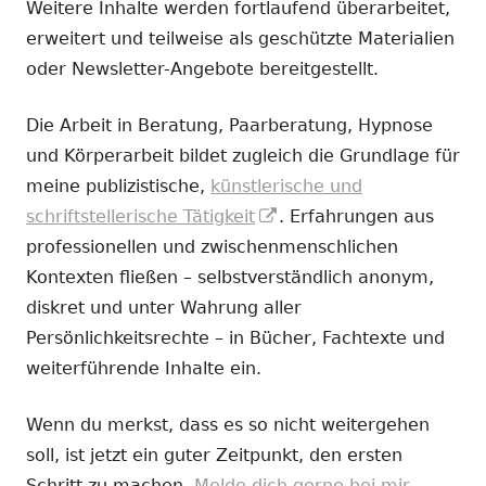
Weitere Inhalte werden fortlaufend überarbeitet,
erweitert und teilweise als geschützte Materialien
oder Newsletter-Angebote bereitgestellt.
Die Arbeit in Beratung, Paarberatung, Hypnose
und Körperarbeit bildet zugleich die Grundlage für
meine publizistische,
künstlerische und
In
schriftstellerische Tätigkeit
. Erfahrungen aus
neuem
professionellen und zwischenmenschlichen
Fenster
Kontexten fließen – selbstverständlich anonym,
öffnen
diskret und unter Wahrung aller
Persönlichkeitsrechte – in Bücher, Fachtexte und
weiterführende Inhalte ein.
Wenn du merkst, dass es so nicht weitergehen
soll, ist jetzt ein guter Zeitpunkt, den ersten
Schritt zu machen.
Melde dich gerne bei mir.