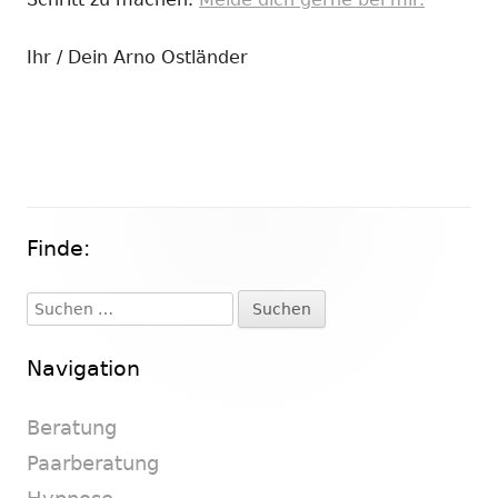
Ihr / Dein Arno Ostländer
Finde:
Haupt-
Seitenleiste
Suchen
nach:
Navigation
Beratung
Paarberatung