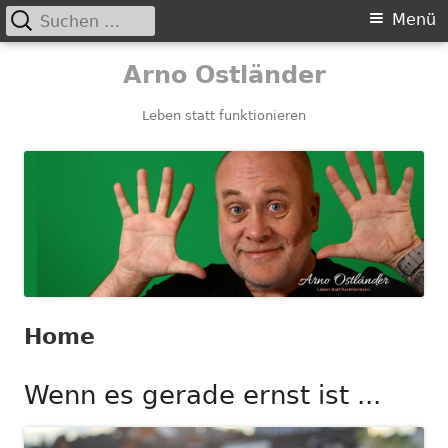
Suchen
Primäres
Menü
nach:
Menü
Springe
Arno Ostländer
zum
Inhalt
Leben statt funktionieren
Home
Wenn es gerade ernst ist ...