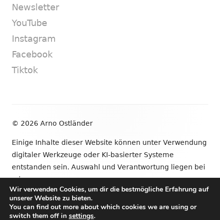
Newsletter
YouTube
Instagram
Facebook
Tiktok
Footer
© 2026 Arno Ostländer
Inhalt
Einige Inhalte dieser Website können unter Verwendung
digitaler Werkzeuge oder KI-basierter Systeme
entstanden sein. Auswahl und Verantwortung liegen bei
mir.
Wir verwenden Cookies, um dir die bestmögliche Erfahrung auf
unserer Website zu bieten.
•
Verwendet
Tiny Framework
•
Anmelden
You can find out more about which cookies we are using or
switch them off in
settings
.
Newsletter
YouTube
Instagram
Facebook
Tik