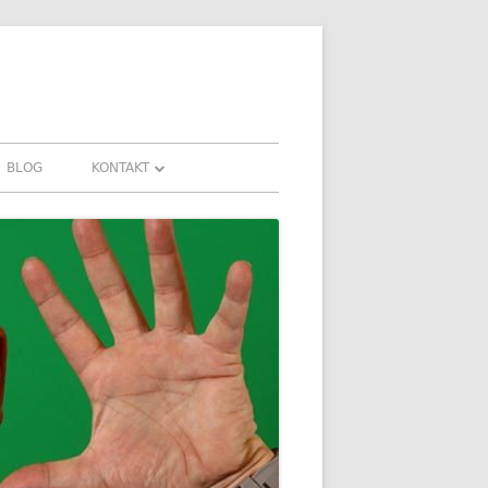
BLOG
KONTAKT
KONTAKT
HRUNGEN UND
DOWNLOADS
FAQ
DATENSCHUTZ
IMPRESSUM