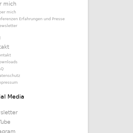
r mich
ber mich
eferenzen Erfahrungen und Presse
ewsletter
g
takt
ontakt
ownloads
AQ
atenschutz
mpressum
ial Media
sletter
Tube
tagram