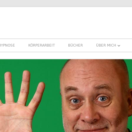
HYPNOSE
KÖRPERARBEIT
BÜCHER
ÜBER MICH
ÜBER MICH
REFERENZEN ERFA
PRESSE
NEWSLETTER