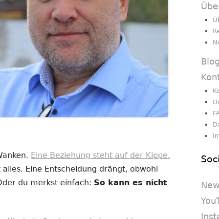
Übe
Ü
R
N
Blo
Kon
K
D
F
D
I
 Wanken.
Eine Beziehung steht auf der Kippe.
Soc
 alles. Eine Entscheidung drängt, obwohl
 Oder du merkst einfach:
So kann es nicht
New
You
Ins