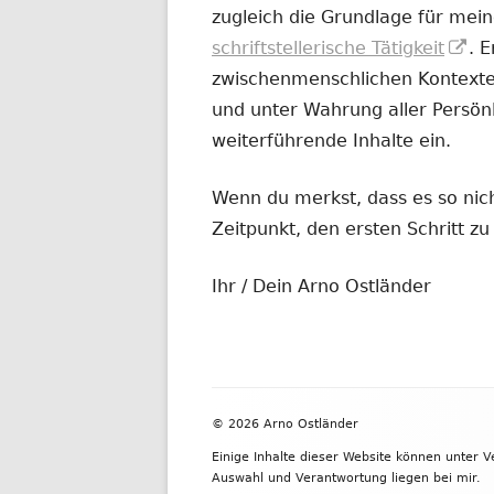
zugleich die Grundlage für mein
In
schriftstellerische Tätigkeit
. 
ne
zwischenmenschlichen Kontexten
Fe
und unter Wahrung aller Persönl
öf
weiterführende Inhalte ein.
Wenn du merkst, dass es so nicht
Zeitpunkt, den ersten Schritt 
Ihr / Dein Arno Ostländer
Footer
© 2026 Arno Ostländer
Inhalt
Einige Inhalte dieser Website können unter 
Auswahl und Verantwortung liegen bei mir.