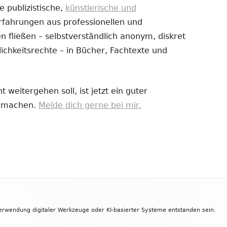
e publizistische,
künstlerische und
Erfahrungen aus professionellen und
uem
 fließen – selbstverständlich anonym, diskret
nster
ichkeitsrechte – in Bücher, Fachtexte und
fnen
 weitergehen soll, ist jetzt ein guter
zu machen.
Melde dich gerne bei mir.
Verwendung digitaler Werkzeuge oder KI-basierter Systeme entstanden sein.