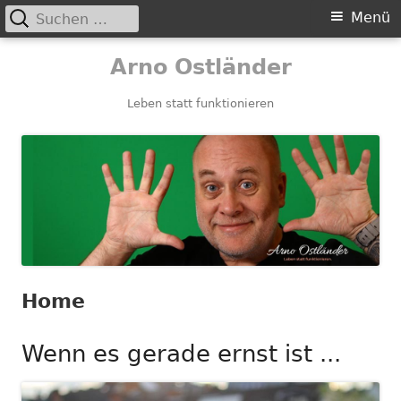
Suchen
Primäres
Menü
nach:
Menü
Springe
Arno Ostländer
zum
Inhalt
Leben statt funktionieren
Home
Wenn es gerade ernst ist ...