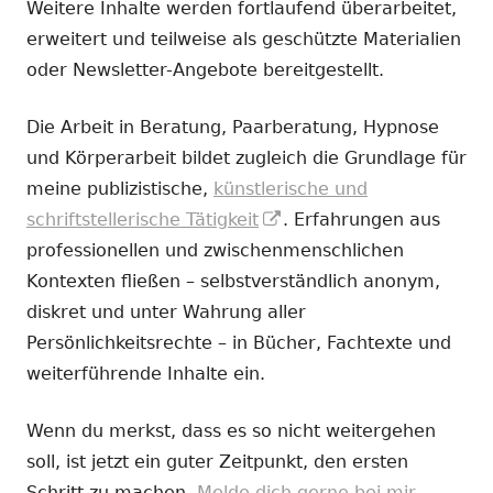
Weitere Inhalte werden fortlaufend überarbeitet,
erweitert und teilweise als geschützte Materialien
oder Newsletter-Angebote bereitgestellt.
Die Arbeit in Beratung, Paarberatung, Hypnose
und Körperarbeit bildet zugleich die Grundlage für
meine publizistische,
künstlerische und
In
schriftstellerische Tätigkeit
. Erfahrungen aus
neuem
professionellen und zwischenmenschlichen
Fenster
Kontexten fließen – selbstverständlich anonym,
öffnen
diskret und unter Wahrung aller
Persönlichkeitsrechte – in Bücher, Fachtexte und
weiterführende Inhalte ein.
Wenn du merkst, dass es so nicht weitergehen
soll, ist jetzt ein guter Zeitpunkt, den ersten
Schritt zu machen.
Melde dich gerne bei mir.