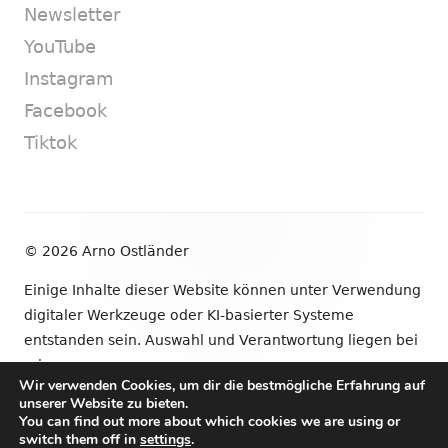
Newsletter
YouTube
Instagram
Facebook
Tiktok
Footer
© 2026 Arno Ostländer
Inhalt
Einige Inhalte dieser Website können unter Verwendung
digitaler Werkzeuge oder KI-basierter Systeme
entstanden sein. Auswahl und Verantwortung liegen bei
mir.
Wir verwenden Cookies, um dir die bestmögliche Erfahrung auf
unserer Website zu bieten.
•
Verwendet
Tiny Framework
•
Anmelden
You can find out more about which cookies we are using or
switch them off in
settings
.
Newsletter
YouTube
Instagram
Facebook
Tik