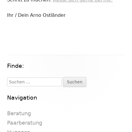
Ihr / Dein Arno Ostländer
Finde:
Haupt-
Seitenleiste
Suchen
nach:
Navigation
Beratung
Paarberatung