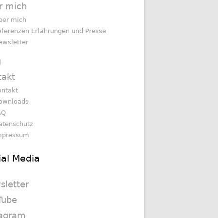
r mich
ber mich
eferenzen Erfahrungen und Presse
ewsletter
g
takt
ontakt
ownloads
AQ
atenschutz
mpressum
ial Media
sletter
Tube
tagram