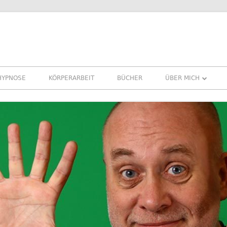
HYPNOSE
KÖRPERARBEIT
BÜCHER
ÜBER MICH
ÜBER MICH
REFERENZEN ERFA
PRESSE
NEWSLETTER