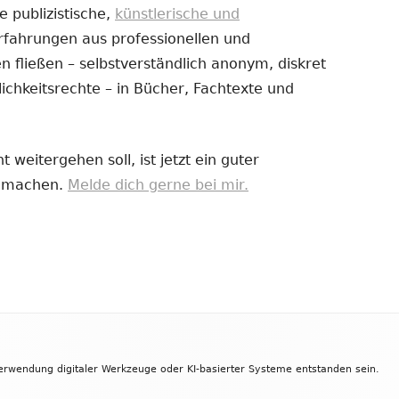
e publizistische,
künstlerische und
Erfahrungen aus professionellen und
uem
 fließen – selbstverständlich anonym, diskret
nster
ichkeitsrechte – in Bücher, Fachtexte und
fnen
 weitergehen soll, ist jetzt ein guter
zu machen.
Melde dich gerne bei mir.
Verwendung digitaler Werkzeuge oder KI-basierter Systeme entstanden sein.