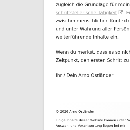
zugleich die Grundlage für mein
In
schriftstellerische Tätigkeit
. 
ne
zwischenmenschlichen Kontexten
Fe
und unter Wahrung aller Persönl
öf
weiterführende Inhalte ein.
Wenn du merkst, dass es so nicht
Zeitpunkt, den ersten Schritt 
Ihr / Dein Arno Ostländer
Footer
© 2026 Arno Ostländer
Inhalt
Einige Inhalte dieser Website können unter 
Auswahl und Verantwortung liegen bei mir.