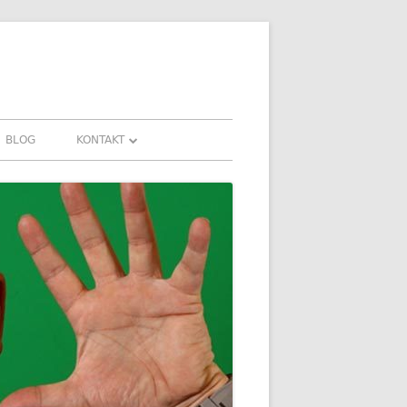
BLOG
KONTAKT
KONTAKT
HRUNGEN UND
DOWNLOADS
FAQ
DATENSCHUTZ
IMPRESSUM