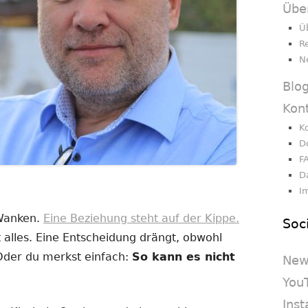
Übe
Ü
R
N
Blo
Kon
K
D
F
D
I
 Wanken.
Eine Beziehung steht auf der Kippe.
Soc
 alles. Eine Entscheidung drängt, obwohl
 Oder du merkst einfach:
So kann es nicht
New
You
Ins