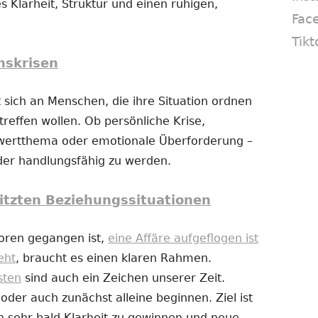
s Klarheit, Struktur und einen ruhigen,
Fac
Tikt
nskrisen
 sich an Menschen, die ihre Situation ordnen
reffen wollen. Ob persönliche Krise,
twertthema oder emotionale Überforderung –
eder handlungsfähig zu werden.
itzten Beziehungssituationen
loren gegangen ist,
eine Affäre aufgeflogen ist
eht
, braucht es einen klaren Rahmen.
sten
sind auch ein Zeichen unserer Zeit.
er auch zunächst alleine beginnen. Ziel ist
n sehr bald Klarheit zu gewinnen und neue