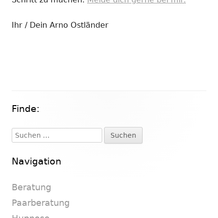
Ihr / Dein Arno Ostländer
Finde:
Haupt-
Seitenleiste
Suchen
nach:
Navigation
Beratung
Paarberatung