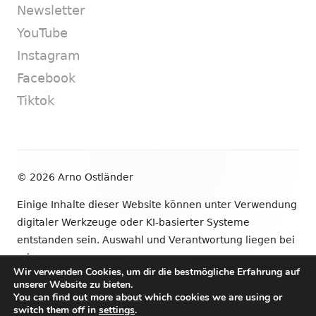
Newsletter
YouTube
Instagram
Facebook
Tiktok
Footer
© 2026 Arno Ostländer
Inhalt
Einige Inhalte dieser Website können unter Verwendung
digitaler Werkzeuge oder KI-basierter Systeme
entstanden sein. Auswahl und Verantwortung liegen bei
mir.
Wir verwenden Cookies, um dir die bestmögliche Erfahrung auf
unserer Website zu bieten.
•
Verwendet
Tiny Framework
•
Anmelden
You can find out more about which cookies we are using or
switch them off in
settings
.
Newsletter
YouTube
Instagram
Facebook
Tik