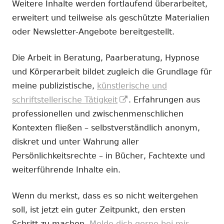
Weitere Inhalte werden fortlaufend überarbeitet,
erweitert und teilweise als geschützte Materialien
oder Newsletter-Angebote bereitgestellt.
Die Arbeit in Beratung, Paarberatung, Hypnose
und Körperarbeit bildet zugleich die Grundlage für
meine publizistische,
künstlerische und
In
schriftstellerische Tätigkeit
. Erfahrungen aus
neuem
professionellen und zwischenmenschlichen
Fenster
Kontexten fließen – selbstverständlich anonym,
öffnen
diskret und unter Wahrung aller
Persönlichkeitsrechte – in Bücher, Fachtexte und
weiterführende Inhalte ein.
Wenn du merkst, dass es so nicht weitergehen
soll, ist jetzt ein guter Zeitpunkt, den ersten
Schritt zu machen.
Melde dich gerne bei mir.