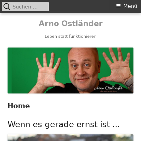
Suchen
Primäres
Menü
nach:
Menü
Springe
Arno Ostländer
zum
Inhalt
Leben statt funktionieren
Home
Wenn es gerade ernst ist ...